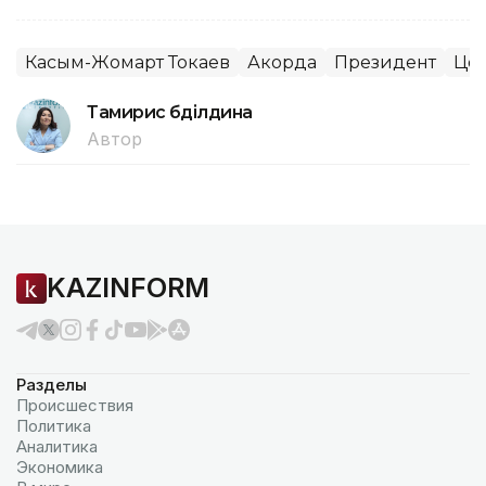
Касым-Жомарт Токаев
Акорда
Президент
Цен
Тамирис Әбділдина
Автор
KAZINFORM
Разделы
Происшествия
Политика
Аналитика
Экономика