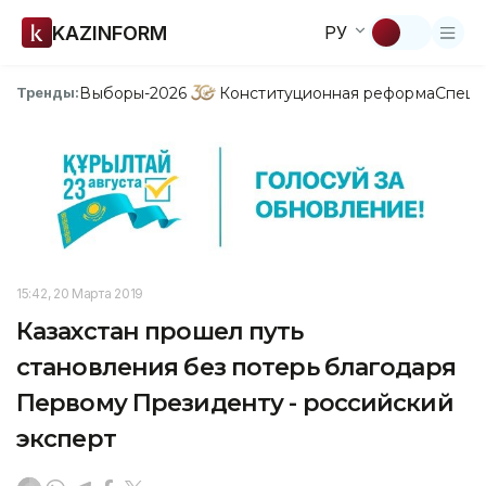
KAZINFORM
РУ
Выборы-2026
Конституционная реформа
Спецп
Тренды:
15:42, 20 Марта 2019
Казахстан прошел путь
становления без потерь благодаря
Первому Президенту - российский
эксперт