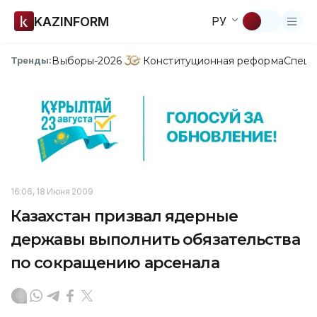
KAZINFORM
РУ
Выборы-2026
Конституционная реформа
Спецп
Тренды:
16:06, 18 Июня 2009
Казахстан призвал ядерные
державы выполнить обязательства
по сокращению арсенала