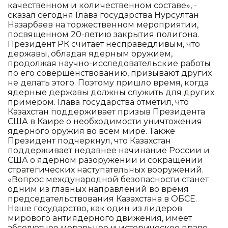
качественном и количественном составе», -
сказал сегодня Глава государства Нурсултан
Назарбаев на торжественном мероприятии,
посвященном 20-летию закрытия полигона.
Президент РК считает несправедливым, что
державы, обладая ядерным оружием,
продолжая научно-исследовательские работы
по его совершенствованию, призывают других
не делать этого. Поэтому пришло время, когда
ядерные державы должны служить для других
примером. Глава государства отметил, что
Казахстан поддерживает призыв Президента
США в Каире о необходимости уничтожения
ядерного оружия во всем мире. Также
Президент подчеркнул, что Казахстан
поддерживает недавнее начинание России и
США о ядерном разоружении и сокращении
стратегических наступательных вооружений.
«Вопрос международной безопасности станет
одним из главных направлений во время
председательствования Казахстана в ОБСЕ.
Наше государство, как один из лидеров
мирового антиядерного движения, имеет
абсолютное моральное и историческое право