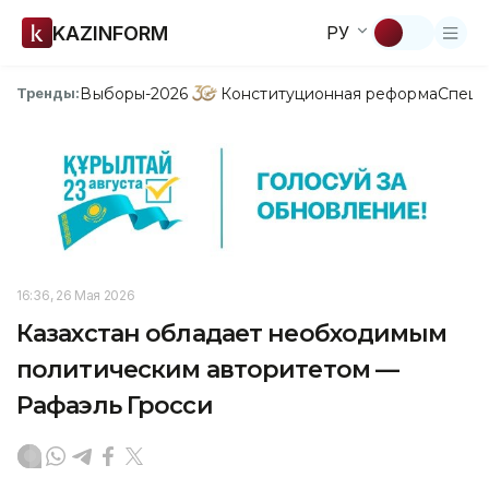
KAZINFORM
РУ
Выборы-2026
Конституционная реформа
Спецп
Тренды:
16:36, 26 Мая 2026
Казахстан обладает необходимым
политическим авторитетом —
Рафаэль Гросси