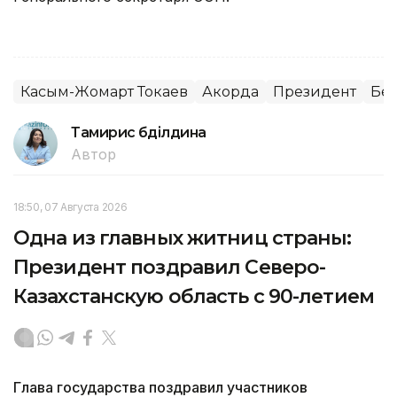
Касым-Жомарт Токаев
Акорда
Президент
Без
Тамирис Әбділдина
Автор
18:50, 07 Августа 2026
Одна из главных житниц страны:
Президент поздравил Северо-
Казахстанскую область с 90-летием
Глава государства поздравил участников