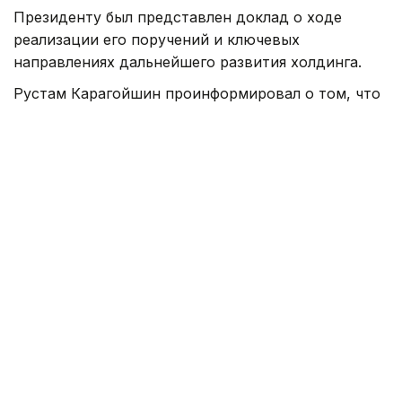
Президенту был представлен доклад о ходе
реализации его поручений и ключевых
направлениях дальнейшего развития холдинга.
Рустам Карагойшин проинформировал о том, что
инвестиционный и кредитный портфели достигли
14,3 трлн тенге с прогнозом роста до 16,5 трлн
тенге, при этом чистая прибыль сохраняется
на уровне свыше 400 млрд тенге ежегодно.
По итогам 2025 года за счет поддержки холдинга
77,5 тыс. семей обеспечено жильем, в том числе
11,6 тыс. очередников.
В прошлом году профинансировано 77 крупных
проектов и 27,4 тыс. проектов малого и среднего
бизнеса, поддержан 131 экспортер, 7,2 тыс.
сельхозтоваропроизводителей на проведение