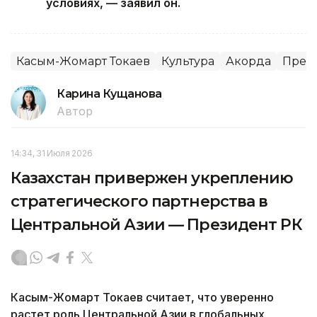
условиях, — заявил он.
Касым-Жомарт Токаев
Культура
Акорда
През
Карина Кущанова
Автор
14:34, 31 Июля 2026
Казахстан привержен укреплению
стратегического партнерства в
Центральной Азии — Президент РК
Касым-Жомарт Токаев считает, что уверенно
растет роль Центральной Азии в глобальных