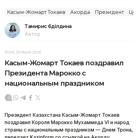
Касым-Жомарт Токаев
Акорда
Президент
Цен
Тамирис Әбділдина
Автор
10:04, 30 Июля 2026
Касым-Жомарт Токаев поздравил
Президента Марокко с
национальным праздником
Президент Казахстана Касым-Жомарт Токаев
поздравил Короля Марокко Мухаммеда VI и народ
страны с национальным праздником — Днем Трона,
передает Kazinform со ссылкой на Акорду.