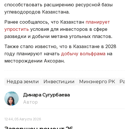
способствовать расширению ресурсной базы
углеводородов Казахстана.
Ранее сообщалось, что Казахстан
планирует
упростить
условия для инвесторов в сфере
разведки и добычи метана угольных пластов.
Также стало известно, что в Казахстане в 2028
году планируют начать
добычу вольфрама
на
месторождении Аксоран.
Недра земли
Инвестиции
Минэнерго РК
Раз
Динара Сугурбаева
Автор
12:44, 05 Августа 2026