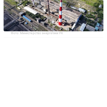
Фото: Министерство энергетики РК
По данным Минэнерго, на электростанциях
завершен капитальный ремонт 26 единиц
основного оборудования, в том числе 3
энергоблоков, 14 котлов и 9 турбин. В ремонте
находятся 54 единицы энергооборудования.
На объектах электросетевого хозяйства
отремонтировано 11,7 тыс. км линий
электропередачи, 294 подстанции и 2 501
распределительный и трансформаторный пункт.
Кроме того, на объектах теплоснабжения