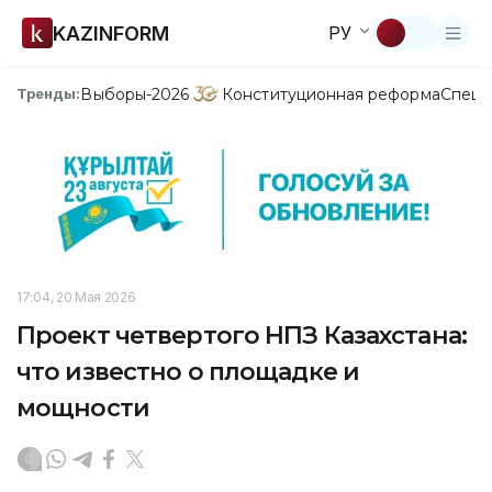
KAZINFORM
РУ
Выборы-2026
Конституционная реформа
Спецп
Тренды:
17:04, 20 Мая 2026
Проект четвертого НПЗ Казахстана:
что известно о площадке и
мощности