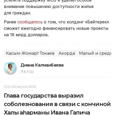
усилить поддержку МСБ и уделил особое
внимание повышению доступности жилья
для граждан.
Ранее
сообщалось
о том, что холдинг «Байтерек»
сможет ежегодно финансировать новые проекты
на 16 млрд долларов.
Касым-Жомарт Токаев
Акорда
Малый и средни
Диана Калманбаева
Автор
21:21, 04 Августа 2026
Глава государства выразил
соболезнования в связи с кончиной
Халық қаһарманы Ивана Гапича