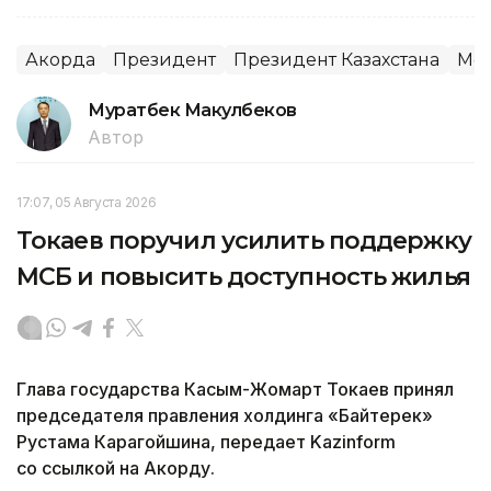
Акорда
Президент
Президент Казахстана
Меж
Муратбек Макулбеков
Автор
17:07, 05 Августа 2026
Токаев поручил усилить поддержку
МСБ и повысить доступность жилья
Глава государства Касым-Жомарт Токаев принял
председателя правления холдинга «Байтерек»
Рустама Карагойшина, передает Kazinform
со ссылкой на Акорду.