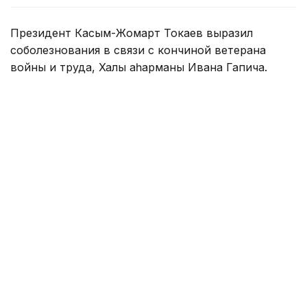
Президент Касым-Жомарт Токаев выразил
соболезнования в связи с кончиной ветерана
войны и труда, Халық қаһарманы Ивана Гапича.
— Иван Степанович добровольцем пошел
на фронт и прошел всю войну в качестве
связиста. Вернувшись на Родину, многие
годы посвятил честной и добросовестной
службе в органах прокуратуры. Человек
высоких моральных принципов,
профессионал своего дела,
он пользовался заслуженным авторитетом
и уважением среди коллег и в обществе.
Жизненный путь Ивана Степановича стал
достойным примером созидательного
патриотизма, верности долгу и присяге,
твердой приверженности идеалам