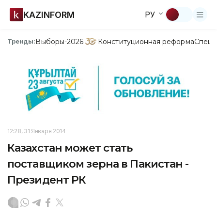
KAZINFORM
РУ
Выборы-2026
Конституционная реформа
Спецп
Тренды:
12:28, 31 Января 2014
Казахстан может стать
поставщиком зерна в Пакистан -
Президент РК