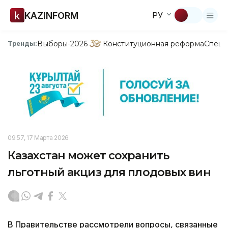
KAZINFORM
РУ
Выборы-2026
Конституционная реформа
Спецп
Тренды:
09:57, 17 Марта 2026
Казахстан может сохранить
льготный акциз для плодовых вин
В Правительстве рассмотрели вопросы, связанные