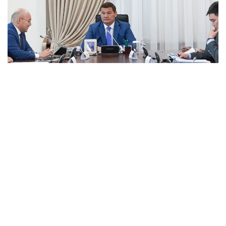
Фото: пресс-служба Правительства РК
В ходе заседания вице-премьер отметил, что
вопрос укрепления взаимовыгодного
сотрудничества с указанными странами
находится в пристальном внимании Главы
государства.
На совещании руководители государственных
органов и национальных компаний доложили о
текущем состоянии экономического
сотрудничества с указанными странами и ходе