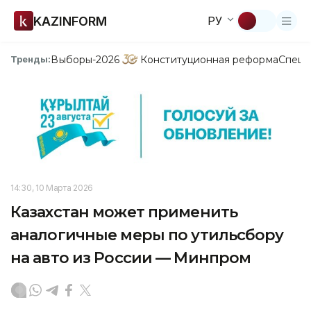
KAZINFORM
РУ
Выборы-2026
Конституционная реформа
Спецп
Тренды:
14:30, 10 Марта 2026
Казахстан может применить
аналогичные меры по утильсбору
на авто из России — Минпром