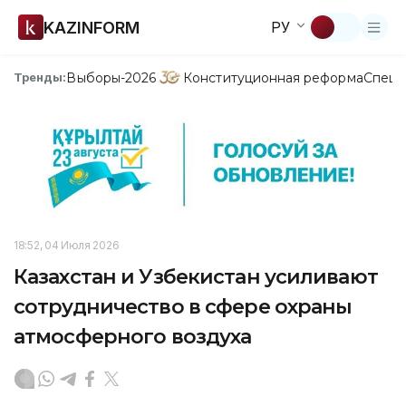
KAZINFORM
РУ
Выборы-2026
Конституционная реформа
Спецп
Тренды:
18:52, 04 Июля 2026
Казахстан и Узбекистан усиливают
сотрудничество в сфере охраны
атмосферного воздуха