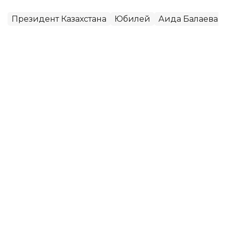
Президент Казахстана
Юбилей
Аида Балаева
Динара Жусупбекова
Автор
21:54, 31 Июля 2026
Определены 30 обладателей гранта
«Тәуелсіздік ұрпақтары»
В Астане состоялось итоговое заседание
конкурсной комиссии по присуждению гранта
«Тәуелсіздік ұрпақтары». По итогам отбора
определены 30 победителей, которые получат
государственную поддержку на реализацию своих