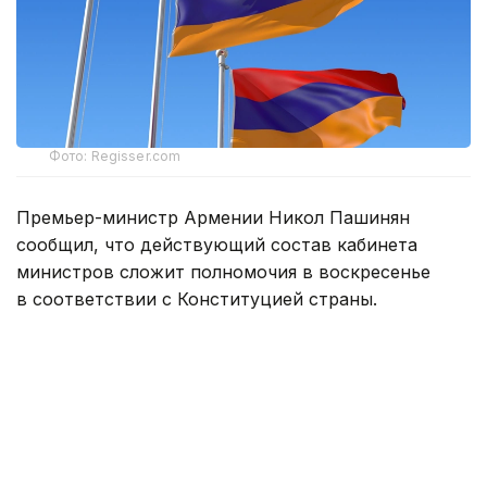
Фото: Regisser.com
Премьер-министр Армении Никол Пашинян
сообщил, что действующий состав кабинета
министров сложит полномочия в воскресенье
в соответствии с Конституцией страны.
— Это последнее очередное заседание
нашего правительства в этом составе.
Согласно Конституции, мы в воскресенье
подадим в отставку, после чего президент
республики назначит премьер-министром
кандидата, избранного парламентским