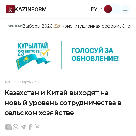
KAZINFORM
РУ
Выборы-2026
Конституционная реформа
Спецп
Тренды:
14:05, 31 Марта 2017
Казахстан и Китай выходят на
новый уровень сотрудничества в
сельском хозяйстве