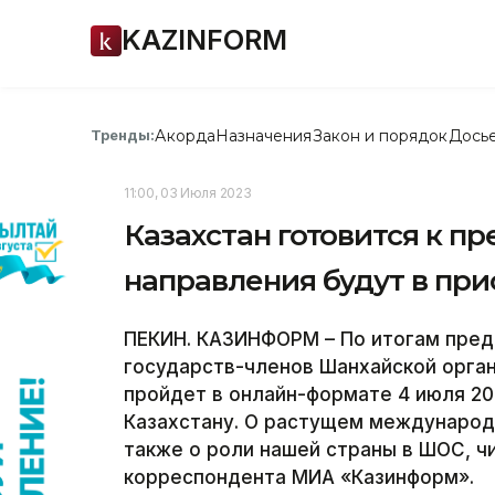
KAZINFORM
Акорда
Назначения
Закон и порядок
Дось
Тренды:
11:00, 03 Июля 2023
Казахстан готовится к п
направления будут в при
ПЕКИН. КАЗИНФОРМ – По итогам пред
государств-членов Шанхайской орган
пройдет в онлайн-формате 4 июля 2
Казахстану. О растущем международн
также о роли нашей страны в ШОС, ч
корреспондента МИА «Казинформ».