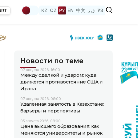
KZ
QZ
РУ
EN
中文
ق ز
ЎЗ
ORT
Новости по теме
07 августа 2026, 16:00
Между сделкой и ударом: куда
движется противостояние США и
Ирана
07 августа 2026, 08:00
Удаленная занятость в Казахстане:
барьеры и перспективы
05 августа 2026, 08:00
Цена высшего образования: как
меняются университеты и рынок