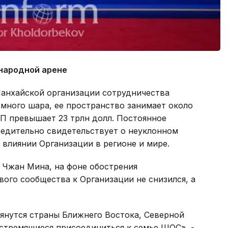
народной арене
Шанхайской организации сотрудничества
емного шара, ее пространство занимает около
ВП превышает 23 трлн долл. Постоянное
едительно свидетельствует о неуклонном
влиянии Организации в регионе и мире.
 Чжан Мина, на фоне обострения
ого сообщества к Организации не снизился, а
тянутся страны Ближнего Востока, Северной
стремящиеся присоединиться к семье ШОС», -