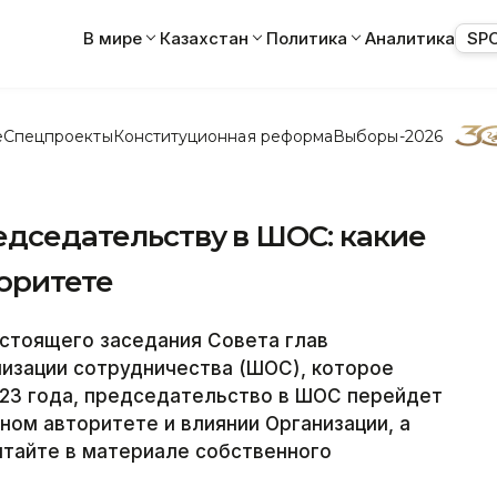
В мире
Казахстан
Политика
Аналитика
SP
е
Спецпроекты
Конституционная реформа
Выборы-2026
редседательству в ШОС: какие
оритете
стоящего заседания Совета глав
изации сотрудничества (ШОС), которое
023 года, председательство в ШОС перейдет
ом авторитете и влиянии Организации, а
итайте в материале собственного