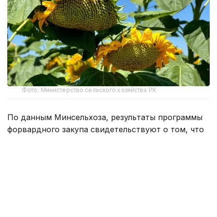
Фото: Министерство сельского хозяйства РК
По данным Минсельхоза, результаты программы
форвардного закупа свидетельствуют о том, что
казахстанские фермеры активнее
диверсифицируют структуру посевов, увеличивая
производство культур с высокой добавленной
стоимостью.
По сравнению с прошлым сельскохозяйственным
сезоном объем финансирования масличных