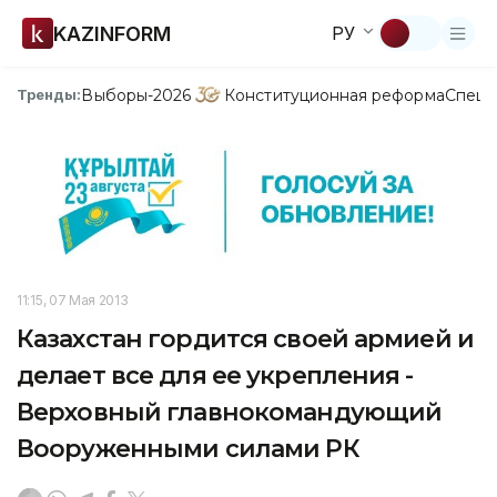
KAZINFORM
РУ
Выборы-2026
Конституционная реформа
Спецп
Тренды:
11:15, 07 Мая 2013
Казахстан гордится своей армией и
делает все для ее укрепления -
Верховный главнокомандующий
Вооруженными силами РК