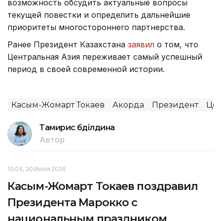
возможность обсудить актуальные вопросы
текущей повестки и определить дальнейшие
приоритеты многостороннего партнерства.
Ранее Президент Казахстана
заявил
о том, что
Центральная Азия переживает самый успешный
период в своей современной истории.
Касым-Жомарт Токаев
Акорда
Президент
Цен
Тамирис Әбділдина
Автор
10:04, 30 Июля 2026
Касым-Жомарт Токаев поздравил
Президента Марокко с
национальным праздником