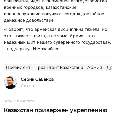
общежития, идет планомерное благоустройство
военных городков, казахстанские
военнослужащие получают сегодня достойное
денежное довольствие.
«Говорят, что армейская дисциплина тяжела, но
это - тяжесть щита, а не ярма. Армия - это
надежный щит нашего суверенного государства»,
- подчеркнул Н.Назарбаев.
Президент
Президент Казахстана
Армия
Дру
Серик Сабеков
Автор
14:34, 31 Июля 2026
Казахстан привержен укреплению