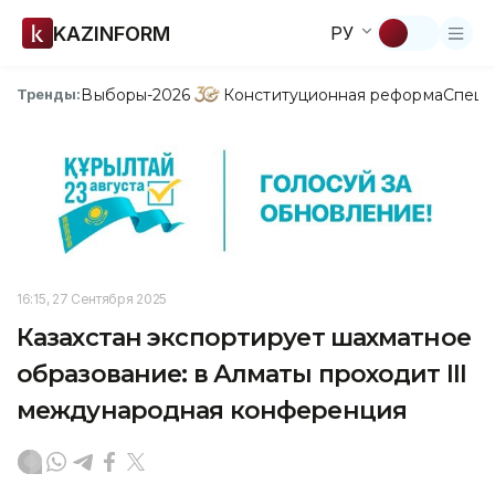
KAZINFORM
РУ
Выборы-2026
Конституционная реформа
Спецп
Тренды:
16:15, 27 Сентября 2025
Казахстан экспортирует шахматное
образование: в Алматы проходит III
международная конференция