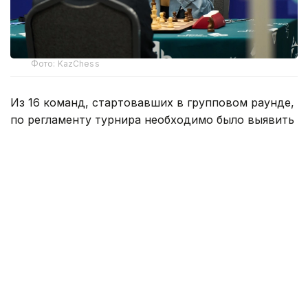
Фото: KazChess
Из 16 команд, стартовавших в групповом раунде,
по регламенту турнира необходимо было выявить
восемь сильнейших. Групповой этап длился
три дня. Участники сыграли на четырех досках
по шесть матчей с контролем времени быстрая
классика 45+30. Из каждой группы борьбу
продолжат по две сильнейшие команды.
В группе А четвертьфиналисты определились
досрочно. Первое место уверенно занял
Уральский государственный горный университет.
Команда выиграла все шесть матчей и завоевала
12 командных очков, 22 индивидуальных очка.