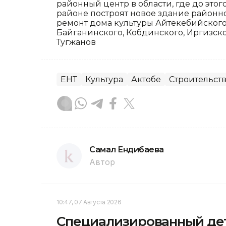
районный центр в области, где до этог
районе построят новое здание районн
ремонт дома культуры Айтекебийского 
Байганинского, Кобдинского, Иргизско
Тугжанов
ЕНТ
Культура
Актобе
Строительст
Самал Ендибаева
Автор
10:47, 07 Августа 2026
Специализированный дет