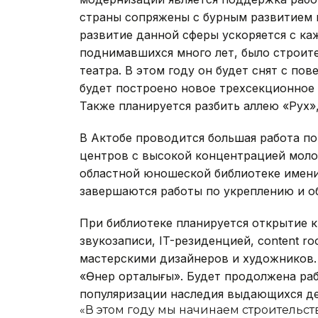
страны сопряжены с бурным развитием к
развитие данной сферы ускоряется с к
поднимавшихся много лет, было строите
театра. В этом году он будет снят с пов
будет построено новое трехсекционное з
Также планируется разбить аллею «Рух»,
В Актобе проводится большая работа п
центров с высокой концентрацией моло
областной юношеской библиотеке имени
завершаются работы по укреплению и о
При библиотеке планируется открытие кр
звукозаписи, IT-резиденцией, сontent r
мастерскими дизайнеров и художников.
«Өнер орталығы». Будет продолжена ра
популяризации наследия выдающихся дея
«В этом году мы начинаем строительст