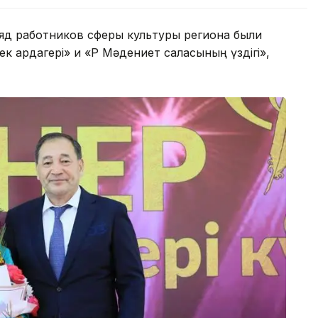
яд работников сферы культуры региона были
к ардагері» и «ҚР Мәдениет саласының үздігі»,