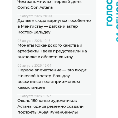
Чем запомнился первый день
Comic Con Astana
06 августа 2026, 20:00
Должен сюда вернуться, особенно
в Мангистау — датский актер
Костер-Вальдау
06 августа 2026, 19:16
Монеты Кокандского ханства и
артефакты I века представили на
выставке в области Ұлытау
06 августа 2026, 19:04
Первое впечатление — это люди:
Николай Костер-Вальдау
восхитился гостеприимством
казахстанцев
06 августа 2026, 18:57
Около 150 юных художников
Астаны одновременно создали
портреты Абая Кунанбайулы