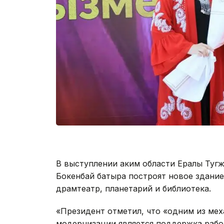
В выступлении аким области Ералы Тугжа
Бокенбай батыра построят новое здание
драмтеатр, планетарий и библиотека.
«Президент отметил, что «одним из ме
модернизации является поддержка работ