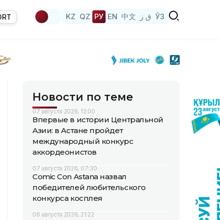
KZ
QZ
РУ
EN
中文
ق ز
ЎЗ
ORT
Новости по теме
07 августа 2026, 12:00
Впервые в истории Центральной
Азии: в Астане пройдет
международный конкурс
аккордеонистов
07 августа 2026, 07:30
Comic Con Astana назвал
победителей любительского
конкурса косплея
06 августа 2026, 21:22