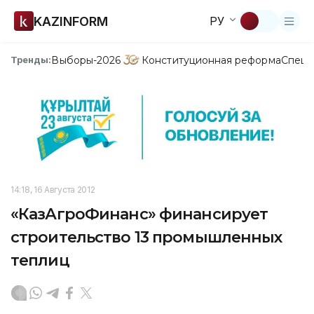
KAZINFORM
РУ
Выборы-2026
Конституционная реформа
Спецп
Тренды:
14:18, 16 Августа 2012
«КазАгроФинанс» финансирует
строительство 13 промышленных
теплиц