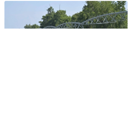
Фото: Валерий Бугаев
С целью поддержки орошаемого земледелия
в бассейне реки Иртыш предусмотрено 160 млн
кубометров воды. Как говорят специалисты,
заявленный объем воды полностью покрывает
потребности местных
сельхозтоваропроизводителей.