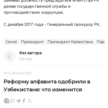
занимал должность председателя Агентства РК
делам государственной службы и
противодействию коррупции.
С декабря 2017 года - Генеральный прокурор РК.
Сенат
Президент
Президент Казахстана
Парл
без автора
Автор
12:13, 08 Июля 2026
Реформу алфавита одобрили в
Узбекистане: что изменится