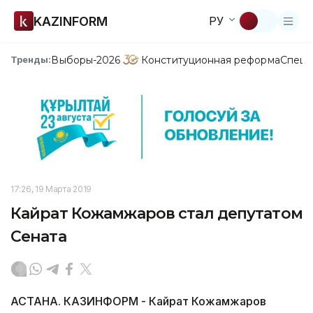
KAZINFORM
РУ
Выборы-2026
Конституционная реформа
Спецп
Тренды:
17:26, 19 Марта 2019
Кайрат Кожамжаров стал депутатом
Сената
АСТАНА. КАЗИНФОРМ - Кайрат Кожамжаров