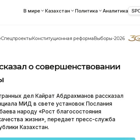
В мире
Казахстан
Политика
Аналитика
SP
е
Спецпроекты
Конституционная реформа
Выборы-2026
сказал о совершенствовании
ы
ранных дел Кайрат Абдрахманов рассказал
нциала МИД в свете установок Послания
баева народу «Рост благосостояния
качества жизни», передает пресс-служба
блики Казахстан.