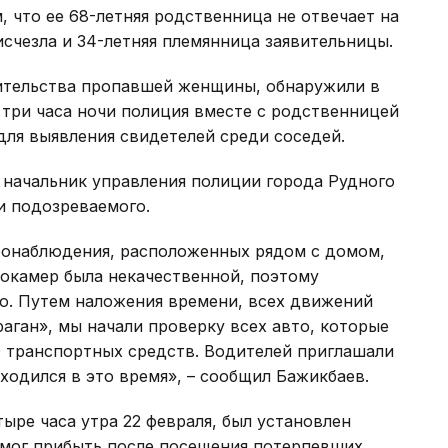
 что ее 68-летняя родственница не отвечает на
исчезла и 34-летняя племянница заявительницы.
ительства пропавшей женщины, обнаружили в
 три часа ночи полиция вместе с родственницей
ля выявления свидетелей среди соседей.
 начальник управления полиции города Рудного
и подозреваемого.
еонаблюдения, расположенных рядом с домом,
еокамер была некачественной, поэтому
о. Путем наложения времени, всех движений
аган», мы начали проверку всех авто, которые
0 транспортных средств. Водителей приглашали
аходился в это время», – сообщил Бажикбаев.
ыре часа утра 22 февраля, был установлен
мог прибыть после посещения потерпевших.