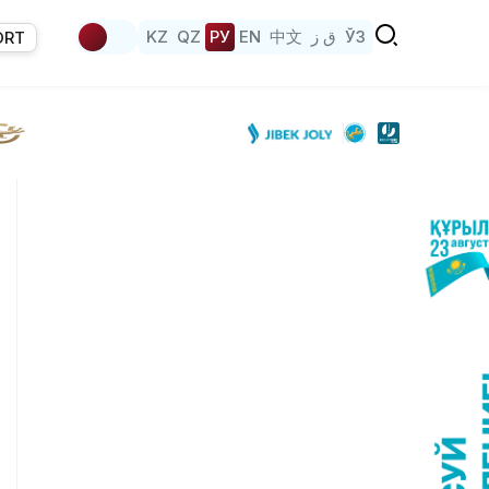
KZ
QZ
РУ
EN
中文
ق ز
ЎЗ
ORT