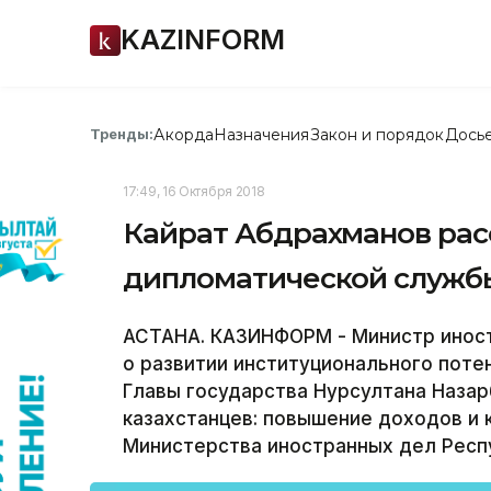
KAZINFORM
Акорда
Назначения
Закон и порядок
Дось
Тренды:
17:49, 16 Октября 2018
Кайрат Абдрахманов рас
дипломатической служб
АСТАНА. КАЗИНФОРМ - Министр иност
о развитии институционального поте
Главы государства Нурсултана Назар
казахстанцев: повышение доходов и 
Министерства иностранных дел Респу