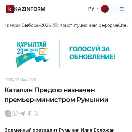
KAZINFORM
РУ
Выборы-2026
Конституционная реформа
Спецп
Тренды:
01:55, 07 Мая 2025
Каталин Предою назначен
премьер-министром Румынии
Временный президент Румынии Илие Боложан