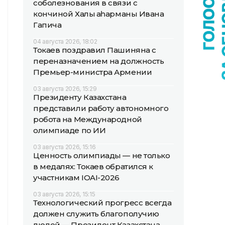
соболезнования в связи с
кончиной Халық қаһарманы Ивана
Гапича
04 августа 2026, 18:02
Токаев поздравил Пашиняна с
переназначением на должность
Премьер-министра Армении
03 августа 2026, 15:29
Президенту Казахстана
представили работу автономного
робота на Международной
олимпиаде по ИИ
03 августа 2026, 15:16
Ценность олимпиады — не только
в медалях: Токаев обратился к
участникам IOAI-2026
03 августа 2026, 15:15
Технологический прогресс всегда
должен служить благополучию
людей — Президент Казахстана