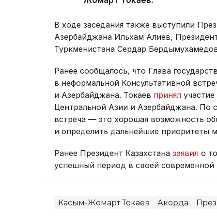
Жомарт Токаев.
В ходе заседания также выступили Пре
Азербайджана Ильхам Алиев, Президен
Туркменистана Сердар Бердымухамедов
Ранее сообщалось, что Глава государст
в неформальной Консультативной встре
и Азербайджана. Токаев
принял
участие 
Центральной Азии и Азербайджана. По 
встреча — это хорошая возможность об
и определить дальнейшие приоритеты м
Ранее Президент Казахстана
заявил
о то
успешный период в своей современной 
Касым-Жомарт Токаев
Акорда
През