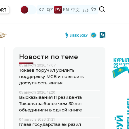
KZ
QZ
РУ
EN
中文
ق ز
ЎЗ
ORT
Новости по теме
05 августа 2026, 17:07
Токаев поручил усилить
поддержку МСБ и повысить
доступность жилья
05 августа 2026, 12:20
Высказывания Президента
Токаева за более чем 30 лет
объединили в одной книге
04 августа 2026, 21:21
Глава государства выразил