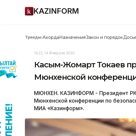
KAZINFORM
Акорда
Назначения
Закон и порядок
Дось
Тренды:
19:22, 14 Февраля 2020
Касым-Жомарт Токаев пр
Мюнхенской конференци
МЮНХЕН. КАЗИНФОРМ - Президент РК
Мюнхенской конференции по безопас
МИА «Казинформ».