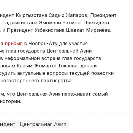
зидент Кыргызстана Садыр Жапаров, Президент
т Таджикистана Эмомали Рахмон, Президент
 и Президент Узбекистана Шавкат Мирзиёев.
ва
прибыл
в Чолпон-Ату для участия
че глав государств Центральной Азии
в неформальной встрече глав государств
словам Касым-Жомарта Токаева, данная
судить актуальные вопросы текущей повестки
ногостороннего партнерства.
м, что Центральная Азия переживает самый
истории.
идент
Центральная Азия