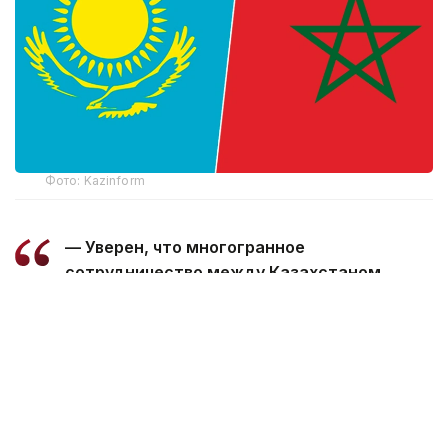
Фото: Kazinform
— Уверен, что многогранное
сотрудничество между Казахстаном
и Марокко, основанное на традиционной
дружбе и взаимной поддержке, будет
поступательно развиваться во благо
наших братских народов, — говорится
в телеграмме.
Президент пожелал Королю Мухаммеду