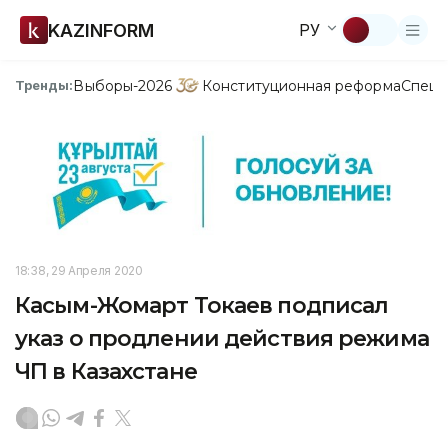
KAZINFORM
РУ
Выборы-2026
Конституционная реформа
Спецп
Тренды:
18:38, 29 Апреля 2020
Касым-Жомарт Токаев подписал
указ о продлении действия режима
ЧП в Казахстане