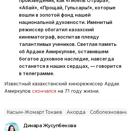
произведения, как «Гибель Отрара»,
«Абай», «Прощай, Гульсары!», которые
вошли в золотой фонд нашей
национальной духовности. Именитый
режиссер обогатил казахский
кинематограф, воспитав плеяду
талантливых учеников. Светлая память
об Ардаке Амиркулове, оставившем
богатое духовное наследие, навсегда
останется в наших сердцах, — говорится
в телеграмме.
Известный казахстанский кинорежиссер Ардак
Амиркулов
скончался
на 71 году жизни.
Касым-Жомарт Токаев
Акорда
Соболезновани
Динара Жусупбекова