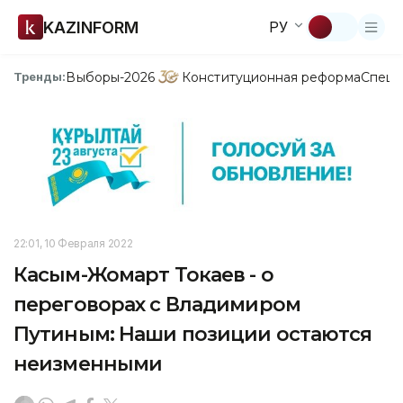
KAZINFORM
РУ
Выборы-2026
Конституционная реформа
Спецп
Тренды:
22:01, 10 Февраля 2022
Касым-Жомарт Токаев - о
переговорах с Владимиром
Путиным: Наши позиции остаются
неизменными