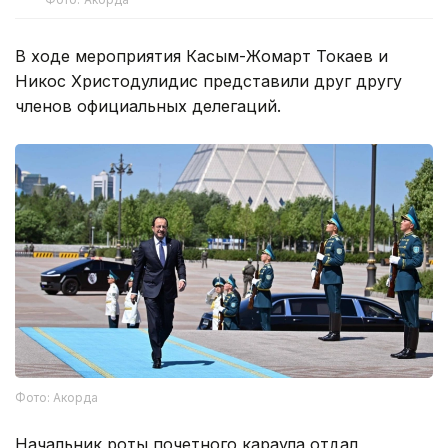
В ходе мероприятия Касым-Жомарт Токаев и
Никос Христодулидис представили друг другу
членов официальных делегаций.
Фото: Акорда
Начальник роты почетного караула отдал