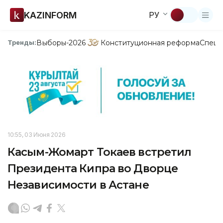
KAZINFORM
РУ
Выборы-2026
Конституционная реформа
Спецп
Тренды:
10:55, 03 Июня 2026
Касым-Жомарт Токаев встретил
Президента Кипра во Дворце
Независимости в Астане