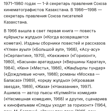
1971–1980 годах — 1-й секретарь правления Союза
кинематографистов Казахстана. В 1986—1998 —
секретарь правления Союза писателей
Казахстана.
В 1966 вышла в свет первая книга — повесть
«Құйрықты жұлдыз» («Когда возвращается
комета»). Изданы сборники повестей и рассказов
«Үлкен ауыл» («Большой аул», 1968), «Асу-асу»
(«Серпантин», 1970), «Көкжиек» («Горизонт»,
1980), «Басынан Қаратаудың» («Вершины Каратау»,
1984), «Кен» («Месть», 1986), «Жаңбырлы түндер»
(«Дождливые ночи», 1988); романы «Москва —
Баласаз» (1989), «Қорқау жұлдыз» («Кровавая
звезда», 1989), «Жаза» («Наказание», 1997).
Ашимов — автор пьесы «Күлмейтін комедия»
(«Несмешная комедия», 1968) и других, сценариев
к кинофильмам «Следы уходят за горизонт» (1964,