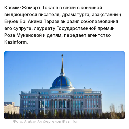
Касым-Жомарт Токаев в связи с кончиной
выдающегося писателя, драматурга, Қазақстанның
Еңбек Ері Акима Тарази выразил соболезнования
его супруге, лауреату Государственной премии
Розе Мукановой и детям, передает агентство
Kazinform.
Фото: Агибай Аяпбергенов /Kazinform