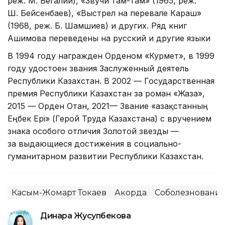
реж. М. Бегалии), «Звучи там-там» (1965, реж.
Ш. Бейсенбаев), «Выстрел на перевале Караш»
(1968, реж. Б. Шамшиев) и других. Ряд книг
Ашимова переведены на русский и другие языки
В 1994 году награжден Орденом «Курмет», в 1999
году удостоен звания Заслуженный деятель
Республики Казахстан. В 2002 — Государственная
премия Республики Казахстан за роман «Жаза»,
2015 — Орден Отан, 2021— Звание «Қазақстанның
Еңбек Ері» (Герой Труда Казахстана) с вручением
знака особого отличия Золотой звезды —
за выдающиеся достижения в социально-
гуманитарном развитии Республики Казахстан.
Касым-Жомарт Токаев
Акорда
Соболезновани
Динара Жусупбекова