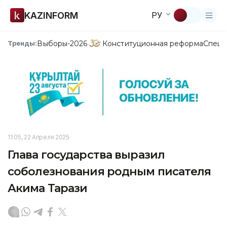
KAZINFORM
РУ
Выборы-2026
Конституционная реформа
Спецп
Тренды:
11:05, 22 Апреля 2025
Глава государства выразил
соболезнования родным писателя
Акима Тарази