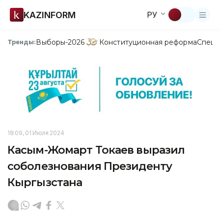
KAZINFORM
РУ
Выборы-2026
Конституционная реформа
Спецп
Тренды:
18:09, 01 Июля 2024
Касым-Жомарт Токаев выразил
соболезнования Президенту
Кыргызстана