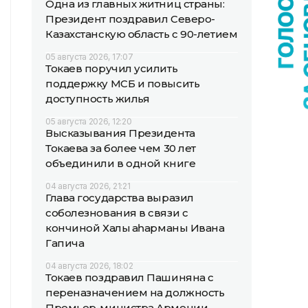
Одна из главных житниц страны:
Президент поздравил Северо-
Казахстанскую область с 90-летием
05 августа 2026, 17:07
Токаев поручил усилить
поддержку МСБ и повысить
доступность жилья
05 августа 2026, 12:20
Высказывания Президента
Токаева за более чем 30 лет
объединили в одной книге
04 августа 2026, 21:21
Глава государства выразил
соболезнования в связи с
кончиной Халық қаһарманы Ивана
Гапича
04 августа 2026, 18:02
Токаев поздравил Пашиняна с
переназначением на должность
Премьер-министра Армении