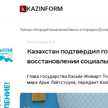
KAZINFORM
Акорда
Назначения
Закон и порядок
Дось
Тренды:
16:37, 04 Июня 2026
Казахстан подтвердил го
восстановлении социаль
Глава государства Касым-Жомарт То
мира Арье Лайтстоуна, передает Kazi