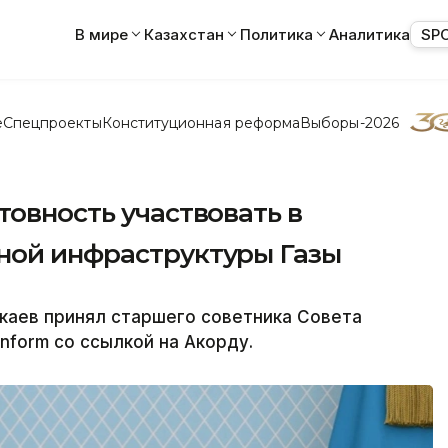
В мире
Казахстан
Политика
Аналитика
SP
е
Спецпроекты
Конституционная реформа
Выборы-2026
товность участвовать в
ной инфраструктуры Газы
каев принял старшего советника Совета
nform со ссылкой на Акорду.