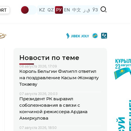
KZ
QZ
РУ
EN
中文
ق ز
ЎЗ
ORT
Новости по теме
08 августа 2026, 17:09
Король Бельгии Филипп ответил
на поздравление Касым-Жомарту
Токаеву
07 августа 2026, 20:03
Президент РК выразил
соболезнования в связи с
кончиной режиссера Ардака
Амиркулова
07 августа 2026, 18:50