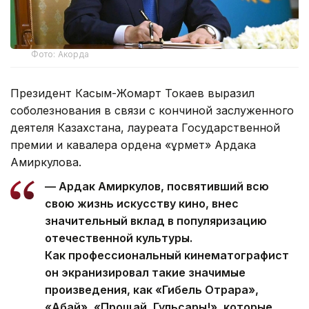
Фото: Акорда
Президент Касым-Жомарт Токаев выразил
соболезнования в связи с кончиной заслуженного
деятеля Казахстана, лауреата Государственной
премии и кавалера ордена «Құрмет» Ардака
Амиркулова.
— Ардак Амиркулов, посвятивший всю
свою жизнь искусству кино, внес
значительный вклад в популяризацию
отечественной культуры.
Как профессиональный кинематографист
он экранизировал такие значимые
произведения, как «Гибель Отрара»,
«Абай», «Прощай, Гульсары!», которые