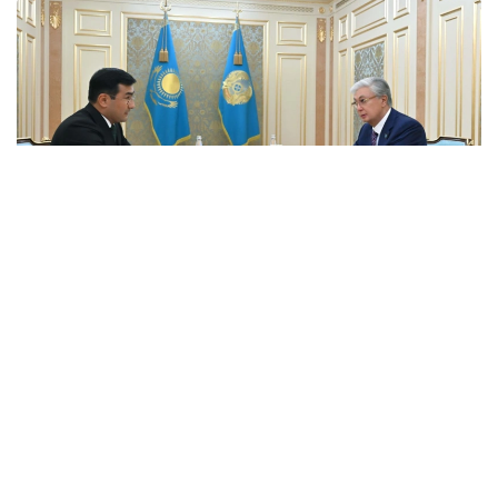
Фото: Акорда
Президенту был представлен доклад о ходе
реализации его поручений и ключевых
направлениях дальнейшего развития холдинга.
Рустам Карагойшин проинформировал о том, что
инвестиционный и кредитный портфели достигли
14,3 трлн тенге с прогнозом роста до 16,5 трлн