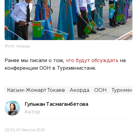
Фото: Акорда
Ранее мы писали о том,
что будут обсуждать
на
конференции ООН в Туркменистане.
Касым-Жомарт Токаев
Акорда
ООН
Туркмени
Гульжан Тасмаганбетова
Автор
20:03, 07 Августа 2026