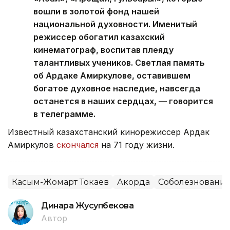
вошли в золотой фонд нашей
национальной духовности. Именитый
режиссер обогатил казахский
кинематограф, воспитав плеяду
талантливых учеников. Светлая память
об Ардаке Амиркулове, оставившем
богатое духовное наследие, навсегда
останется в наших сердцах, — говорится
в телеграмме.
Известный казахстанский кинорежиссер Ардак
Амиркулов
скончался
на 71 году жизни.
Касым-Жомарт Токаев
Акорда
Соболезновани
Динара Жусупбекова
Автор