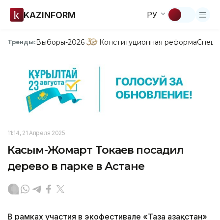
KAZINFORM
РУ
Выборы-2026
Конституционная реформа
Спецп
Тренды:
11:14, 21 Апреля 2025
Касым-Жомарт Токаев посадил
дерево в парке в Астане
В рамках участия в экофестивале «Таза Қазақстан»