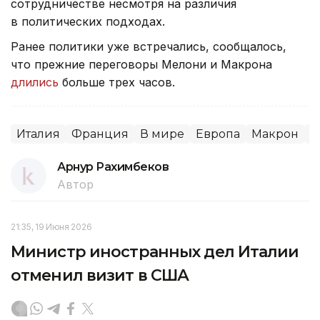
сотрудничестве несмотря на различия
в политических подходах.
Ранее политики уже встречались, сообщалось,
что прежние переговоры Мелони и Макрона
длились
больше трех часов.
Италия
Франция
В мире
Европа
Макрон
Д
Арнур Рахимбеков
Автор
21:35, 19 Июня 2026
Министр иностранных дел Италии
отменил визит в США