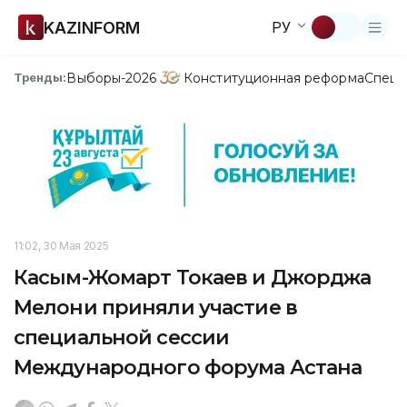
KAZINFORM
РУ
Выборы-2026
Конституционная реформа
Спецп
Тренды:
11:02, 30 Мая 2025
Касым-Жомарт Токаев и Джорджа
Мелони приняли участие в
специальной сессии
Международного форума Астана