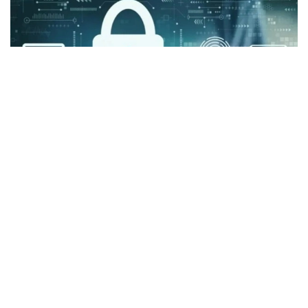
Фото: Pixabay
По данным британских СМИ, киберпреступники
получили доступ к данным Министерства
обороны, МВД, Национального агентства
по борьбе с преступностью (NCA) и Королевской
прокурорской службы (CPS) Великобритании,
после чего опубликовали информацию о более
чем 100 тысяч сотрудников полиции.