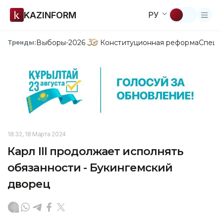
KAZINFORM
РУ
Выборы-2026
Конституционная реформа
Спецп
Тренды:
18:32, 18 Марта 2024
Карл III продолжает исполнять
обязанности - Букингемский
дворец