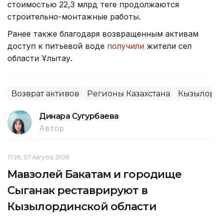
стоимостью 22,3 млрд теңге продолжаются
строительно-монтажные работы.
Ранее также благодаря возвращенным активам
доступ к питьевой воде
получили
жители сел
области Ұлытау.
Возврат активов
Регионы Казахстана
Кызылорд
Динара Сугурбаева
Автор
11:36, 07 Августа 2026
Мавзолей Бакатам и городище
Сыганак реставрируют в
Кызылординской области