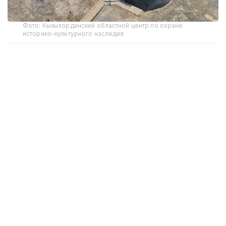
Фото: Кызылординский областной центр по охране
историко-культурного наследия
Реставрацией мавзолея Бакатам в Казалинском
районе и городища Сыганак в Жанакорганском
районе занимаются специалисты РГП
«Казреставрация».