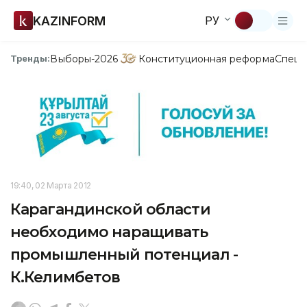
KAZINFORM
РУ
Выборы-2026
Конституционная реформа
Спецп
Тренды:
19:40, 02 Марта 2012
Карагандинской области
необходимо наращивать
промышленный потенциал -
К.Келимбетов