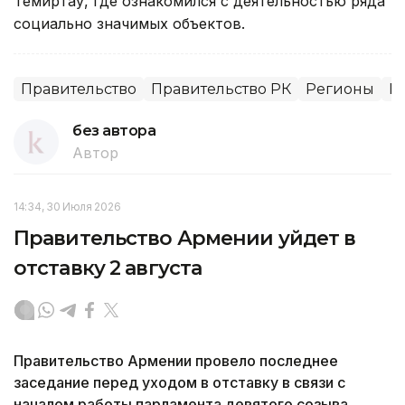
Темиртау, где ознакомился с деятельностью ряда
социально значимых объектов.
Правительство
Правительство РК
Регионы
К
без автора
Автор
14:34, 30 Июля 2026
Правительство Армении уйдет в
отставку 2 августа
Правительство Армении провело последнее
заседание перед уходом в отставку в связи с
началом работы парламента девятого созыва,