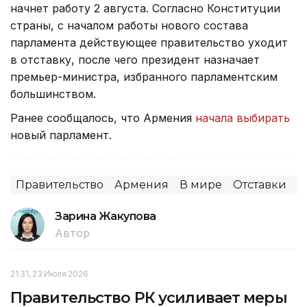
начнет работу 2 августа. Согласно Конституции
страны, с началом работы нового состава
парламента действующее правительство уходит
в отставку, после чего президент назначает
премьер-министра, избранного парламентским
большинством.
Ранее сообщалось, что Армения
начала выбирать
новый парламент.
Правительство
Армения
В мире
Отставки
П
Зарина Жакупова
Автор
21:31, 23 Июля 2026
Правительство РК усиливает меры