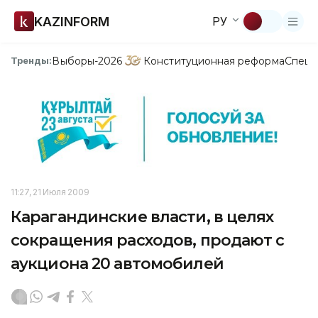
KAZINFORM
РУ
Выборы-2026
Конституционная реформа
Спецп
Тренды:
11:27, 21 Июля 2009
Карагандинские власти, в целях
сокращения расходов, продают с
аукциона 20 автомобилей