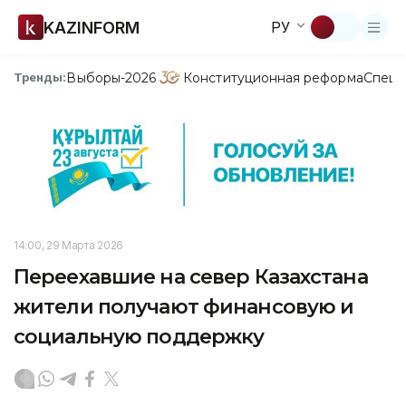
KAZINFORM
РУ
Выборы-2026
Конституционная реформа
Спецп
Тренды:
14:00, 29 Марта 2026
Переехавшие на север Казахстана
жители получают финансовую и
социальную поддержку