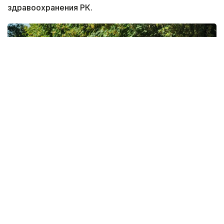
здравоохранения РК.
Фото: Мақсат Шағырбай / Kazinform
За первые семь месяцев 2026 года служба скорой
медицинской помощи Казахстана обслужила 5 253
200 вызовов.