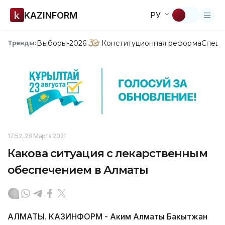
KAZINFORM
РУ
Выборы-2026
Конституционная реформа
Спецп
Тренды:
17:52, 28 Марта 2021
Какова ситуация с лекарственным
обеспечением в Алматы
АЛМАТЫ. КАЗИНФОРМ - Аким Алматы Бакытжан