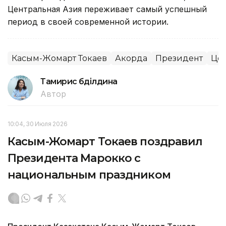
Центральная Азия переживает самый успешный
период в своей современной истории.
Касым-Жомарт Токаев
Акорда
Президент
Цен
Тамирис Әбділдина
Автор
10:04, 30 Июля 2026
Касым-Жомарт Токаев поздравил
Президента Марокко с
национальным праздником