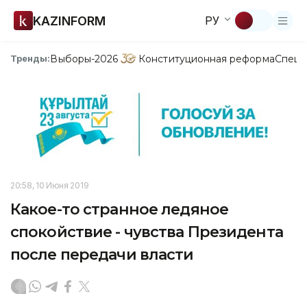
KAZINFORM
РУ
Выборы-2026
Конституционная реформа
Спецп
Тренды:
20:58, 10 Июня 2019
Какое-то странное ледяное
спокойствие - чувства Президента
после передачи власти