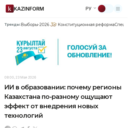
KAZINFORM
РУ
Выборы-2026
Конституционная реформа
Спецп
Тренды:
08:00, 23 Мая 2026
ИИ в образовании: почему регионы
Казахстана по‑разному ощущают
эффект от внедрения новых
технологий