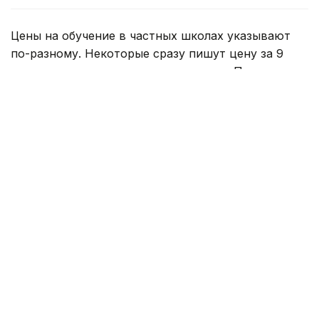
Цены на обучение в частных школах указывают
по-разному. Некоторые сразу пишут цену за 9
месяцев, другие указывают за месяц. При этом,
дополнительно оплачивается вступительный
взнос, который может варьироваться в пределах
200-400 тысяч теңге. Также сверху предстоит
платить за питание, дополнительные кружки и так
называемые факультативы. Так что ограничиться
платой только за образовательную программу
вряд ли удастся.
Дешевле всего обучение в частных школах
удалось найти в Кызылорде. Здесь месяц знаний
может обойтись в скромные 25 тысяч теңге. При
этом есть варианты дороже — за 50 тысяч теңге.
В Семее и Таразе цены начинаются от 40 тысяч
теңге. Вместе с тем, в Семее цены могут достигать