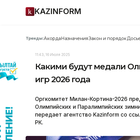
KAZINFORM
Акорда
Назначения
Закон и порядок
Дось
Тренды:
11:43, 16 Июля 2025
Какими будут медали О
игр 2026 года
Оргкомитет Милан-Кортина-2026 пре
Олимпийских и Паралимпийских зимни
передает агентство Kazinform со сс
РК.