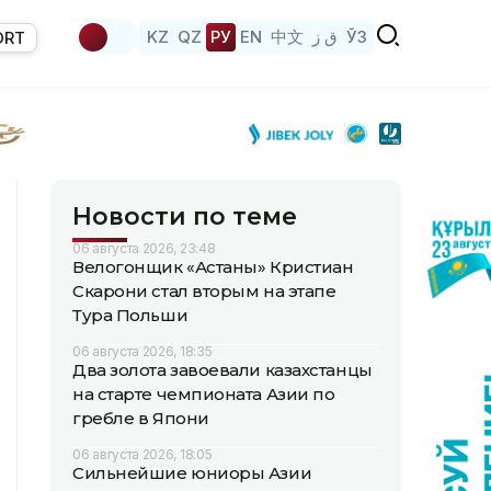
KZ
QZ
РУ
EN
中文
ق ز
ЎЗ
ORT
Новости по теме
06 августа 2026, 23:48
Велогонщик «Астаны» Кристиан
Скарони стал вторым на этапе
Тура Польши
06 августа 2026, 18:35
Два золота завоевали казахстанцы
на старте чемпионата Азии по
гребле в Япони
06 августа 2026, 18:05
Сильнейшие юниоры Азии