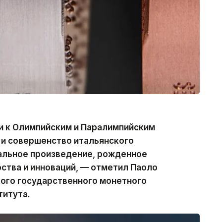
и к Олимпийским и Паралимпийским
 и совершенство итальянского
кальное произведение, рожденное
ства и инноваций, — отметил Паоло
кого государственного монетного
титута.