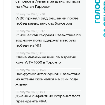
сыграют в Алматы за шанс попасть
на «Ролан Гаррос»
06 августа 2026, 17:16
WBC принял ряд решений после
побед казахстанских боксеров
06 августа 2026, 15:17
Юношеская сборная Казахстана по
водному поло одержала вторую
победу на ЧМ
06 августа 2026, 14:55
Елена Рыбакина вышла в третий
круг WTA 1000 в Торонто
06 августа 2026, 14:46
Экс-футболист сборной Казахстана
из Астаны скончался на 55-м году
жизни
06 августа 2026, 14:21
Джанни Инфантино сохранит пост
президента FIFA