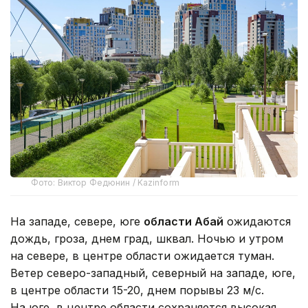
Фото: Виктор Федюнин / Kazinform
На западе, севере, юге
области Абай
ожидаются
дождь, гроза, днем град, шквал. Ночью и утром
на севере, в центре области ожидается туман.
Ветер северо-западный, северный на западе, юге,
в центре области 15-20, днем порывы 23 м/с.
На юге, в центре области сохраняется высокая