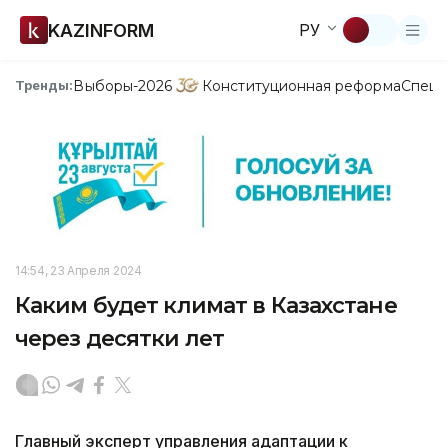
KAZINFORM
РУ
Выборы-2026
Конституционная реформа
Спецп
Тренды:
14:54, 23 Апреля 2024
Каким будет климат в Казахстане
через десятки лет
Главный эксперт управления адаптации к