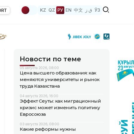
KZ
QZ
РУ
EN
中文
ق ز
ЎЗ
ORT
Новости по теме
05 августа 2026, 08:00
Цена высшего образования: как
меняются университеты и рынок
труда Казахстана
04 августа 2026, 16:00
Эффект Сеуты: как миграционный
кризис может изменить политику
Евросоюза
03 августа 2026, 08:00
Какие реформы нужны