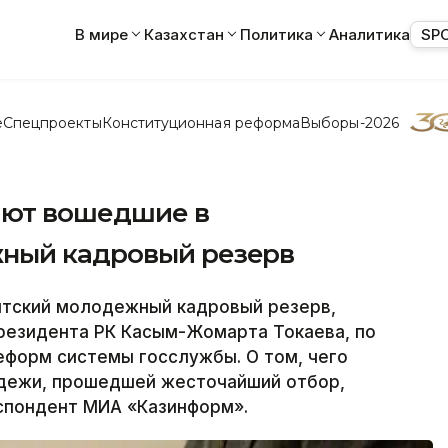
В мире
Казахстан
Политика
Аналитика
SP
е
Спецпроекты
Конституционная реформа
Выборы-2026
ают вошедшие в
ный кадровый резерв
тский молодежный кадровый резерв,
Президента РК Касым-Жомарта Токаева, по
еформ системы госслужбы. О том, чего
дежи, прошедшей жесточайший отбор,
спондент МИА «Казинформ».