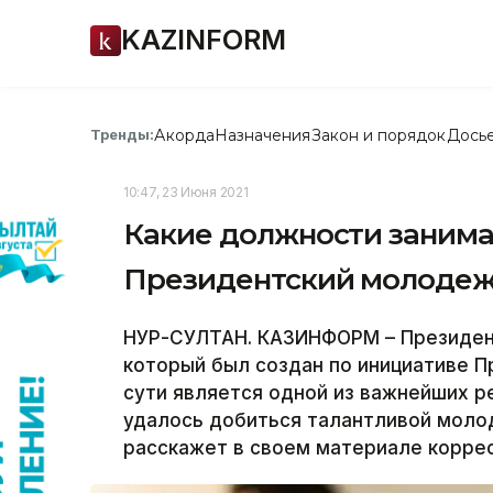
KAZINFORM
Акорда
Назначения
Закон и порядок
Дось
Тренды:
10:47, 23 Июня 2021
Какие должности заним
Президентский молодеж
НУР-СУЛТАН. КАЗИНФОРМ – Президен
который был создан по инициативе 
сути является одной из важнейших р
удалось добиться талантливой моло
расскажет в своем материале корре