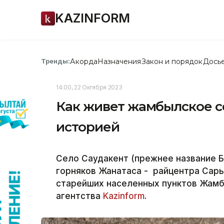
KAZINFORM
Акорда
Назначения
Закон и порядок
Дось
Тренды:
14:00, 22 Октября 2023
Как живет жамбылское с
историей
Село Саудакент (прежнее название Б
горняков Жанатаса - райцентра Сары
старейших населенных пунктов Жамб
агентства
Kazinform
.