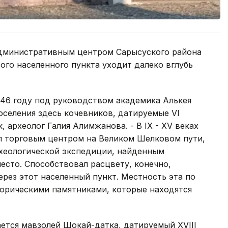
 административным центром Сарысуского района
ого населенного пункта уходит далеко вглубь
946 году под руководством академика Алькея
селения здесь кочевников, датируемые VI
, археолог Галия Алимжанова. - В IX - XV веках
л торговым центром на Великом Шелковом пути,
рхеологической экспедиции, найденным
есто. Способствовал расцвету, конечно,
рез этот населенный пункт. Местность эта по
торическими памятниками, которые находятся
ается мавзолей Шокай-датка, датируемый XVIII