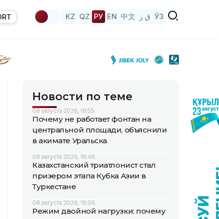
KZ
QZ
РУ
EN
中文
ق ز
ЎЗ
ORT
Новости по теме
08 августа 2026, 16:55
Почему не работает фонтан на
центральной площади, объяснили
в акимате Уральска
08 августа 2026, 16:46
Казахстанский триатлонист стал
призером этапа Кубка Азии в
Туркестане
08 августа 2026, 16:06
Режим двойной нагрузки: почему