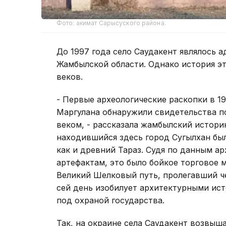
Фото: акимат Сарысуского района.
До 1997 года село Саудакент являлось
Жамбылской области. Однако история эт
веков.
- Первые археологические раскопки в 1
Маргулана обнаружили свидетельства по
веком, - рассказала жамбылский историк
находившийся здесь город Сугылхан бы
как и древний Тараз. Судя по данным а
артефактам, это было бойкое торговое м
Великий Шелковый путь, пролегавший че
сей день изобилует архитектурными ис
под охраной государства.
Так, на окраине села Саудакент возвыш