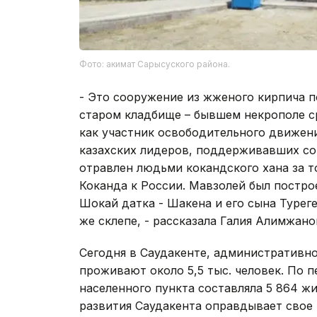
Фото: акимат Сарысуского района.
- Это сооружение из жженого кирпича п
старом кладбище – бывшем некрополе с
как участник освободительного движени
казахских лидеров, поддерживавших сою
отравлен людьми кокандского хана за то
Коканда к России. Мавзолей был постро
Шокай датка - Шакена и его сына Турег
же склепе, - рассказала Галия Алимжано
Сегодня в Саудакенте, административно
проживают около 5,5 тыс. человек. По п
населенного пункта составляла 5 864 ж
развития Саудакента оправдывает свое 