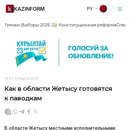
KAZINFORM
РУ
Выборы-2026
Конституционная реформа
Спецп
Тренды:
13:37, 12 Марта 2024
Как в области Жетысу готовятся
к паводкам
В области Жетысу местными исполнительными