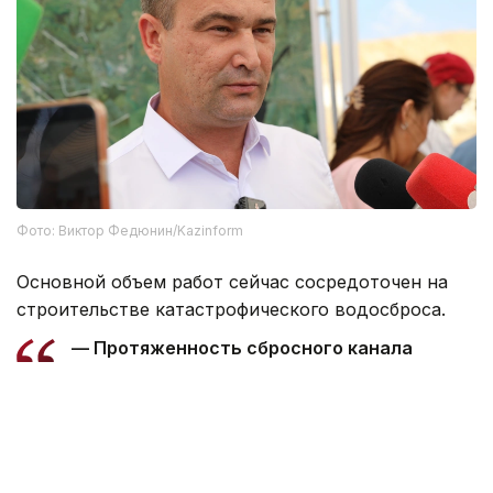
Фото: Виктор Федюнин/Kazinform
Основной объем работ сейчас сосредоточен на
строительстве катастрофического водосброса.
— Протяженность сбросного канала
составляет 23 километра. Общий объем
выемки грунта — 11 миллионов кубометров.
На сегодняшний день выполнено около 5
миллионов кубометров, осталось порядка
6 миллионов, — сообщил Александр Попов.