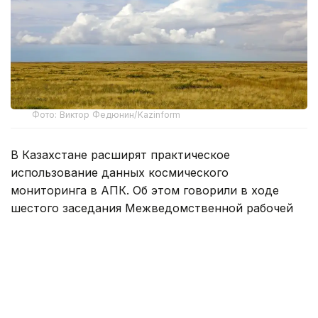
Фото: Виктор Федюнин/Kazinform
В Казахстане расширят практическое
использование данных космического
мониторинга в АПК. Об этом говорили в ходе
шестого заседания Межведомственной рабочей
группы по вопросам достоверности данных
в агропромышленном комплексе
под председательством руководителя Бюро
национальной статистики АСПИР РК Максата
Турлубаева.