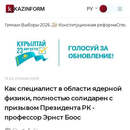
KAZINFORM
РУ
Выборы-2026
Конституционная реформа
Спецп
Тренды:
14:34, 20 Июля 2009
Как специалист в области ядерной
физики, полностью солидарен с
призывом Президента РК -
профессор Эрнст Боос