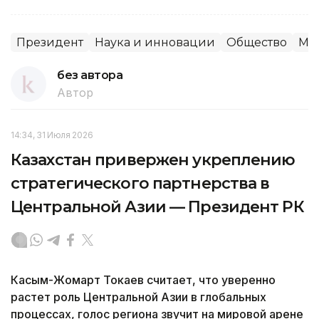
Президент
Наука и инновации
Общество
Ми
без автора
Автор
14:34, 31 Июля 2026
Казахстан привержен укреплению
стратегического партнерства в
Центральной Азии — Президент РК
Касым-Жомарт Токаев считает, что уверенно
растет роль Центральной Азии в глобальных
процессах, голос региона звучит на мировой арене