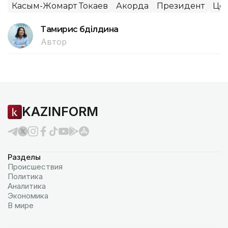
Касым-Жомарт Токаев
Акорда
Президент
Цен
Тамирис Әбділдина
Автор
KAZINFORM
Разделы
Происшествия
Политика
Аналитика
Экономика
В мире