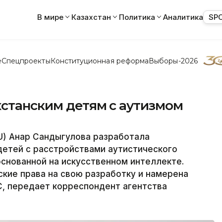
В мире
Казахстан
Политика
Аналитика
SP
е
Спецпроекты
Конституционная реформа
Выборы-2026
хстанским детям с аутизмом
U) Анар Сандыгулова разработала
детей с расстройствами аутистического
снованной на искусственном интеллекте.
ские права на свою разработку и намерена
С, передает корреспондент агентства