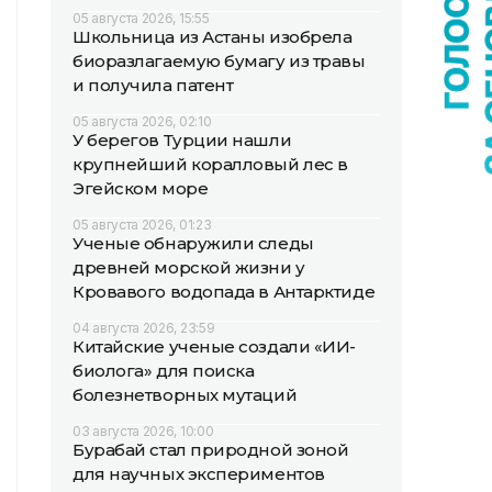
05 августа 2026, 15:55
Школьница из Астаны изобрела
биоразлагаемую бумагу из травы
и получила патент
05 августа 2026, 02:10
У берегов Турции нашли
крупнейший коралловый лес в
Эгейском море
05 августа 2026, 01:23
Ученые обнаружили следы
древней морской жизни у
Кровавого водопада в Антарктиде
04 августа 2026, 23:59
Китайские ученые создали «ИИ-
биолога» для поиска
болезнетворных мутаций
03 августа 2026, 10:00
Бурабай стал природной зоной
для научных экспериментов