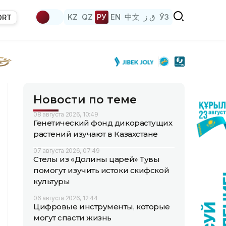
KZ
QZ
РУ
EN
中文
ق ز
ЎЗ
ORT
Новости по теме
08 августа 2026, 10:49
Генетический фонд дикорастущих
растений изучают в Казахстане
07 августа 2026, 07:49
Стелы из «Долины царей» Тувы
помогут изучить истоки скифской
культуры
06 августа 2026, 12:44
Цифровые инструменты, которые
могут спасти жизнь