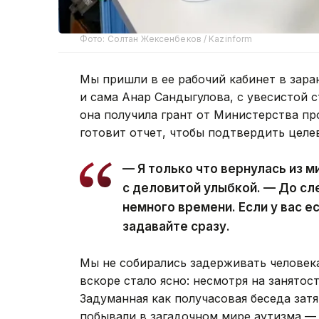
Фото: Солтан Жексенбеков / Kazinform
Мы пришли в ее рабочий кабинет в зара
и сама Анар Сандыгулова, с увесистой с
она получила грант от Министерства пр
готовит отчет, чтобы подтвердить целе
— Я только что вернулась из м
с деловитой улыбкой. — До сл
немного времени. Если у вас е
задавайте сразу.
Мы не собирались задерживать человека
вскоре стало ясно: несмотря на занятос
Задуманная как получасовая беседа затя
побывали в загадочном мире аутизма — 