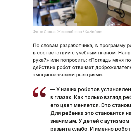
Фото: Солтан Жексенбеков / Kazinform
По словам разработчика, в программу 
в соответствии с учебным планом. Напр
рука?» или попросить: «Погладь меня п
действие робот отвечает доброжелател
эмоциональными реакциями.
— У наших роботов установле
в глазах. Как только взгляд р
его цвет меняется. Это станов
Для ребенка это становится н
значимым. У детей с аутизмом
развита слабо. И именно робот