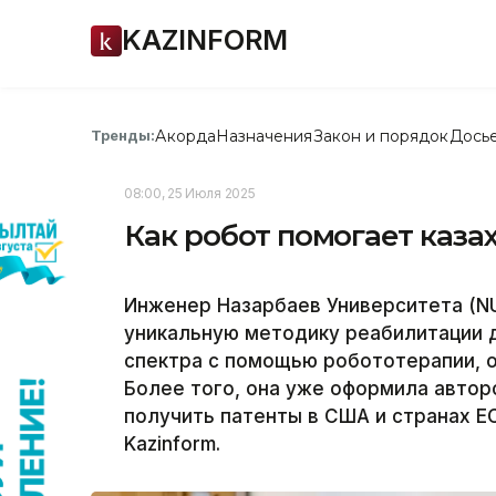
KAZINFORM
Акорда
Назначения
Закон и порядок
Дось
Тренды:
08:00, 25 Июля 2025
Как робот помогает каза
Инженер Назарбаев Университета (N
уникальную методику реабилитации 
спектра с помощью робототерапии, о
Более того, она уже оформила автор
получить патенты в США и странах Е
Kazinform.