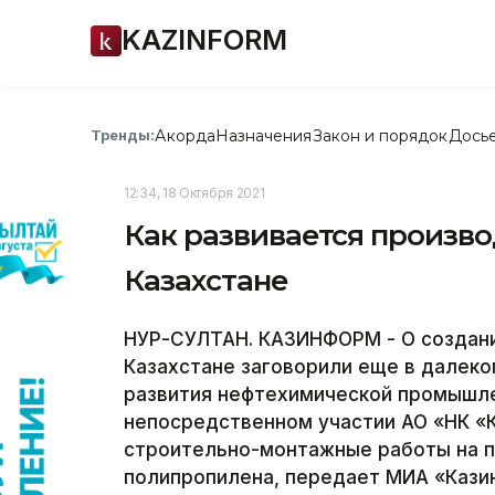
KAZINFORM
Акорда
Назначения
Закон и порядок
Дось
Тренды:
12:34, 18 Октября 2021
Как развивается произво
Казахстане
НУР-СУЛТАН. КАЗИНФОРМ - О создани
Казахстане заговорили еще в далеко
развития нефтехимической промышлен
непосредственном участии АО «НК «
строительно-монтажные работы на п
полипропилена, передает МИА «Кази