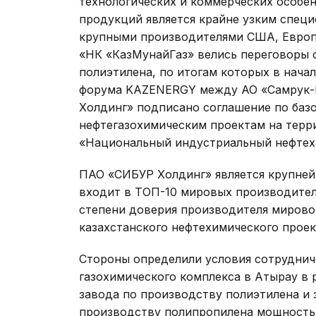
технологических и коммерческих особе
продукций является крайне узким спец
крупными производителями США, Европы,
«НК «КазМунайГаз» велись переговоры
полиэтилена, по итогам которых в начал
форума KAZENERGY между АО «Самрук-К
Холдинг» подписано соглашение по баз
нефтегазохимическим проектам на терр
«Национальный индустриальный нефтех
ПАО «СИБУР Холдинг» является крупне
входит в ТОП-10 мировых производител
степени доверия производителя мирово
казахстанского нефтехимического проек
Стороны определили условия сотруднич
газохимического комплекса в Атырау в 
завода по производству полиэтилена и
производству полипропилена мощностью