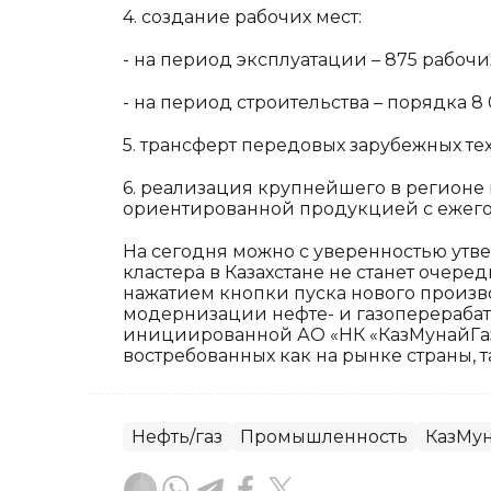
4.
создание рабочих мест:
-
на период эксплуатации – 875 рабочих
-
на период строительства – порядка 8 
5.
трансферт передовых зарубежных те
6.
реализация крупнейшего в регионе 
ориентированной продукцией с ежего
На сегодня можно с уверенностью утве
кластера в Казахстане не станет оче
нажатием кнопки пуска нового произво
модернизации нефте- и газоперерабат
инициированной АО «НК «КазМунайГаз
востребованных как на рынке страны, т
Нефть/газ
Промышленность
КазМун