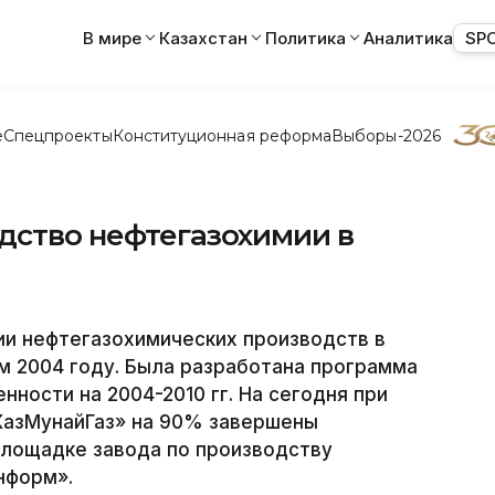
В мире
Казахстан
Политика
Аналитика
SP
е
Спецпроекты
Конституционная реформа
Выборы-2026
дство нефтегазохимии в
и нефтегазохимических производств в
м 2004 году. Была разработана программа
ности на 2004-2010 гг. На сегодня при
КазМунайГаз» на 90% завершены
лощадке завода по производству
нформ».