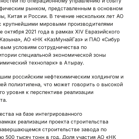
нностей по операционному управлению и сбыту
ифическим рынком, представленным в основном
 Китая и России. В течение нескольких лет АО
 с крупнейшими мировыми производителями
е октября 2021 года в рамках XIV Евразийского
азына», АО «НК «КазМунайГаз» и ПАО «Сибур
овым условиям сотрудничества по
итории специальной экономической зоны
имический технопарк» в Атырау.
йшим российским нефтехимическим холдингом и
ей полиэтилена, что может говорить о высокой
го уровня к перспективе реализации
та.
ества на базе интегрированного
рамках реализации проекта строительства
 завершающемся строительстве завода по
 500 тысяч тонн в год. Доля участия АО «НК