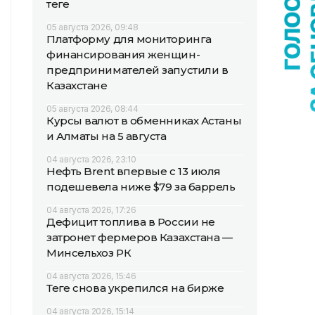
теңге
05 августа 2026, 09:48
Платформу для мониторинга
финансирования женщин-
предпринимателей запустили в
Казахстане
05 августа 2026, 08:44
Курсы валют в обменниках Астаны
и Алматы на 5 августа
04 августа 2026, 23:10
Нефть Brent впервые с 13 июля
подешевела ниже $79 за баррель
04 августа 2026, 17:26
Дефицит топлива в России не
затронет фермеров Казахстана —
Минсельхоз РК
04 августа 2026, 15:46
Теңге снова укрепился на бирже
04 августа 2026, 15:14