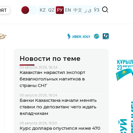
KZ
QZ
РУ
EN
中文
ق ز
ЎЗ
ORT
Новости по теме
05 августа 2026, 18:34
Казахстан нарастил экспорт
безалкогольных напитков в
страны СНГ
05 августа 2026, 16:24
Банки Казахстана начали менять
ставки по депозитам: чего ждать
вкладчикам
05 августа 2026, 15:50
Курс доллара опустился ниже 470