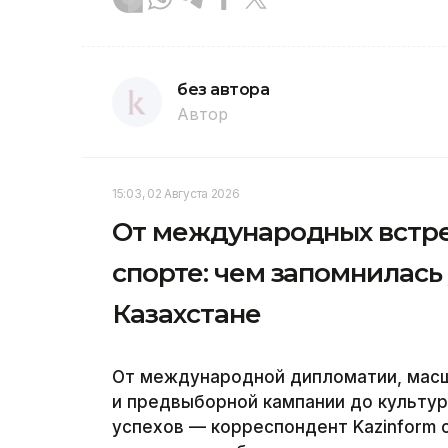
без автора
Автор
15:03, 02 Августа 2026
От международных встре
спорте: чем запомнилась
Казахстане
От международной дипломатии, мас
и предвыборной кампании до культу
успехов — корреспондент Kazinform 