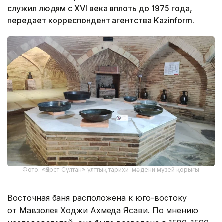
служил людям с XVI века вплоть до 1975 года,
передает корреспондент агентства Kazinform.
Фото: «Әзірет Сұлтан» ұлттық тарихи-мәдени музей қорығы
Восточная баня расположена к юго-востоку
от Мавзолея Ходжи Ахмеда Ясави. По мнению