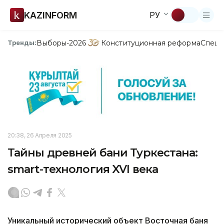
KAZINFORM
РУ
Выборы-2026
Конституционная реформа
Спецп
Тренды:
20:38, 26 Апреля 2025
Тайны древней бани Туркестана:
smart-технология XVI века
Уникальный исторический объект Восточная баня