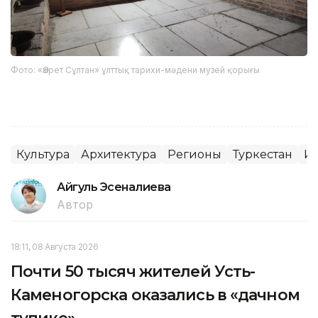
Фото: «Әзірет Сұлтан» ұлттық тарихи-мәдени музей қорығы
Культура
Архитектура
Регионы
Туркестан
Ис
Айгуль Эсеналиева
Автор
18:11, 08 Августа 2026
Почти 50 тысяч жителей Усть-
Каменогорска оказались в «дачном