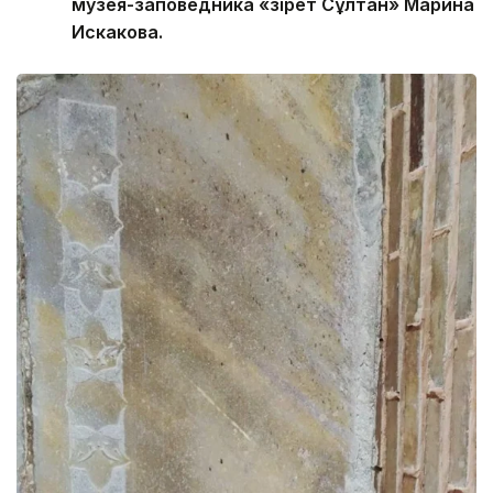
музея-заповедника «Әзірет Сұлтан» Марина
Искакова.