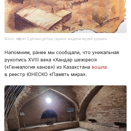
Фото: «Әзірет Сұлтан» ұлттық тарихи-мәдени музей қорығы
Напомним, ранее мы сообщали, что уникальная
рукопись XVIII века «Хандар шежіресі»
(«Генеалогия ханов») из Казахстана
вошла
в реестр ЮНЕСКО «Память мира».