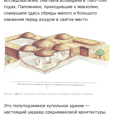
исследователей, она была возведена в 1580–1590
годах. Паломники, приходившие к мавзолею,
совершали здесь обряды малого и большого
омовения перед входом в святое место.
Фото: «Әзірет Сұлтан» ұлттық тарихи-мәдени музей қорығы
Это полуподземное купольное здание —
настоящий шедевр средневековой архитектуры,