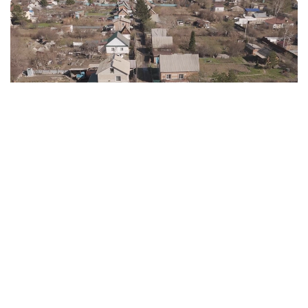
Фото: Руслан Мухамедьяров /Kazinform
Дачи, которые давно перестали быть дачами
Еще двадцать-тридцать лет назад садовые
общества строились совсем для других целей.
Весной сюда приезжали посадить овощи, летом
— ухаживать за огородом, осенью — собрать