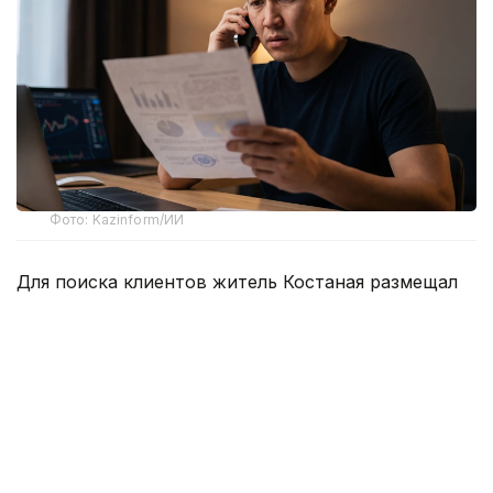
Фото: Kazinform/ИИ
Для поиска клиентов житель Костаная размещал
объявления на площадке OLX и в Instagram. По
версии следствия, мужчина пользовался тяжелым
материальным положением граждан, которые не
могли получить кредит в банках второго уровня,
и предоставлял им займы под проценты до 120%
годовых.
Как сообщили в АФМ, в нотариально