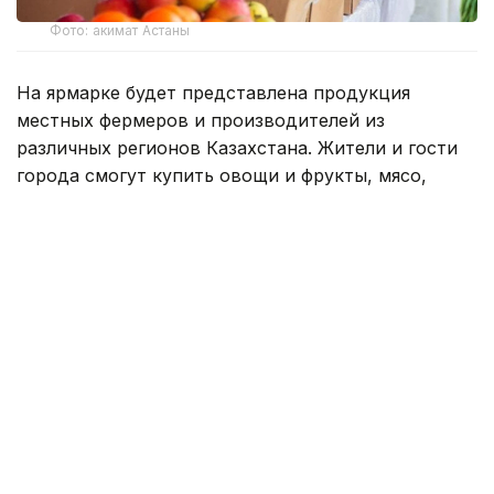
Фото: акимат Астаны
На ярмарке будет представлена продукция
местных фермеров и производителей из
различных регионов Казахстана. Жители и гости
города смогут купить овощи и фрукты, мясо,
мучные и молочные продукты, выпечку,
натуральные соки, варенье, джемы и многое
другое по выгодным ценам.
Мероприятие будет проходить 8 и 9 августа с
10:00 ч. до 19:00 ч. в ТЦ «Keryen Joly» по адресу:
Шоссе Алаш, 35Б.
Для удобства посетителей рядом с местом
проведения ярмарки курсируют автобусные
маршруты № 7, 11, 39, 41, 45, 53, 59, 81, 307, 317.
О том, как новые овощехранилища повлияли на