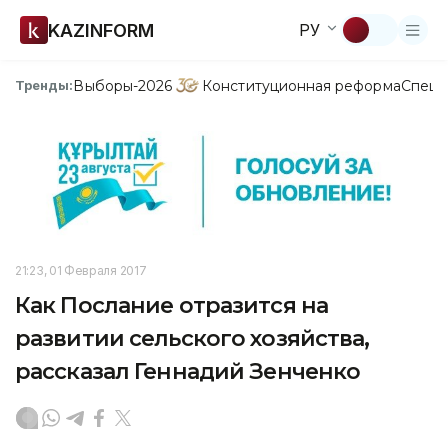
KAZINFORM
РУ
Выборы-2026
Конституционная реформа
Спецп
Тренды:
21:23, 01 Февраля 2017
Как Послание отразится на
развитии сельского хозяйства,
рассказал Геннадий Зенченко